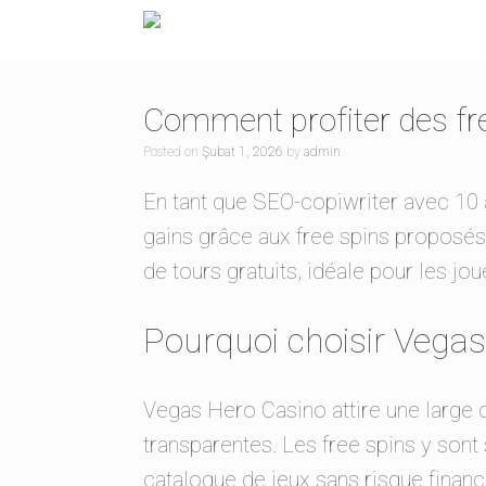
Comment profiter des fr
Posted on
Şubat 1, 2026
by
admin
En tant que SEO-copiwriter avec 10 
gains grâce aux free spins proposé
de tours gratuits, idéale pour les jou
Pourquoi choisir Vegas
Vegas Hero Casino attire une large
transparentes. Les free spins y son
catalogue de jeux sans risque financie