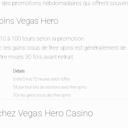
des promotions hebdomadaires qui offrent souvent
 spins Vegas Hero
 10 à 100 tours selon la promotion.
les gains issus de free spins est généralement de 
re misés 30 fois avant retrait.
Détails
Entre 24 et 72 heures selon l’offre
5€ par tour lors de sessions avec free spins
30x les gains issus des free spins
 chez Vegas Hero Casino