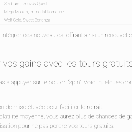
Starburst, Gonzo’s Quest
Mega Moolah, Immortal Romance
Wolf Gold, Sweet Bonanza
intégrer des nouveautés, offrant ainsi un renouvell
vos gains avec les tours gratuit
pas à appuyer sur le bouton “spin”. Voici quelques c
n de mise élevée pour faciliter le retrait.
olatilité moyenne, vous aurez plus de chances de ga
lisation pour ne pas perdre vos tours gratuits.