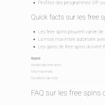
Profitez des programmes VIP ou 
Quick facts sur les free
Les free spins peuvent varier de
La mise maximale autorisée avec 
Les gains de free spins doivent êt
Aspect
Validité des free spins
Mise maximale
Conditions de mise
FAQ sur les free spins